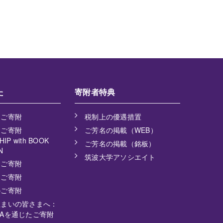
た
寄附者特典
るご寄附
税制上の優遇措置
るご寄附
ご芳名の掲載（WEB）
IP with BOOK
ご芳名の掲載（銘板）
N
筑波大学アソシエイト
るご寄附
るご寄附
のご寄附
住まいの皆さまへ：
 USAを通じたご寄附