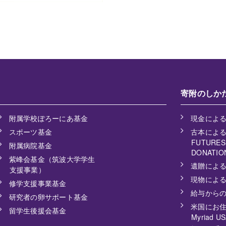
寄附のしか
附属学校ぽろーにあ基金
現金によ
スポーツ基金
古本によ
FUTURESH
附属病院基金
DONATIO
紫峰会基金（筑波大学学生
遺贈によ
支援事業）
現物によ
修学支援事業基金
給与から
研究者の卵サポート基金
米国にお
留学生後援会基金
Myriad