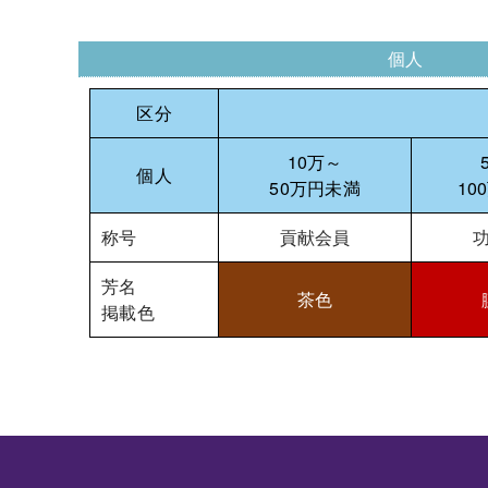
個人
区分
10万～
個人
50万円未満
10
称号
貢献会員
芳名
茶色
掲載色