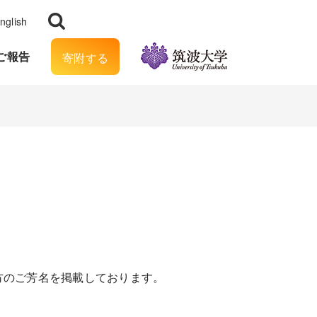
nglish
ご報告
寄附する
方のご芳名を掲載しております。