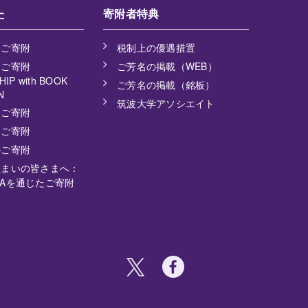
た
寄附者特典
るご寄附
税制上の優遇措置
るご寄附
ご芳名の掲載（WEB）
IP with BOOK
ご芳名の掲載（銘板）
N
筑波大学アソシエイト
るご寄附
るご寄附
のご寄附
住まいの皆さまへ：
 USAを通じたご寄附