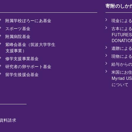
寄附のしか
附属学校ぽろーにあ基金
現金によ
スポーツ基金
古本によ
FUTURESH
附属病院基金
DONATIO
紫峰会基金（筑波大学学生
遺贈によ
支援事業）
現物によ
修学支援事業基金
給与から
研究者の卵サポート基金
米国にお
留学生後援会基金
Myriad
について
資料請求