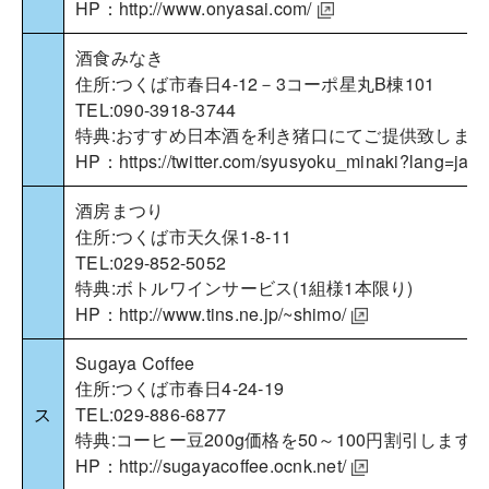
HP：
http://www.onyasai.com/
酒食みなき
住所:つくば市春日4-12－3コーポ星丸B棟101
TEL:090-3918-3744
特典:おすすめ日本酒を利き猪口にてご提供致します
HP：
https://twitter.com/syusyoku_minaki?lang=ja
酒房まつり
住所:つくば市天久保1-8-11
TEL:029-852-5052
特典:ボトルワインサービス(1組様1本限り)
HP：
http://www.tins.ne.jp/~shimo/
Sugaya Coffee
住所:つくば市春日4-24-19
ス
TEL:029-886-6877
特典:コーヒー豆200g価格を50～100円割引します
HP：
http://sugayacoffee.ocnk.net/