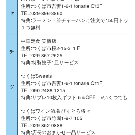
住所:つくば市吾妻1-6-1 tonarie Q't3F
セ
TEL:029-896-3860
特典:ラーメン・並チャーハンご注文で150円トッピ
１つ無料
中華定食 笑飯店
住所:つくば市桜2-15-3 １F
チ
TEL:029-857-2525
特典:特製餃子1皿サービス
つくばSweets
住所:つくば市吾妻1-6-1 tonarie Q't1F
ツ
TEL:090-2488-1315
特典:サブレ10枚入ギフト 5％OFF ※いくつでも
つくばワイン酒場 びすとろ椿々
住所:つくば市竹園1-9-7 105
TEL:029-852-0888
特典:店長のおまかせ一品サービス