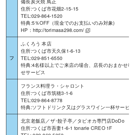
備長炭火焼 鳥正
住所:つくば市花畑2-15-15
TEL:029-864-1520
特典:5％OFF（現金でのお支払いのみ対象)
HP：
http://torimasa298.com/
ふくろう 本店
住所:つくば市天久保1-6-13
フ
TEL:029-851-6550
特典:4名様以上でご来店の場合、店長のおまかせ串
せサービス
フランス料理ラ・シャロント
住所:つくば市筑穂3-1-6
TEL:029-864-8778
特典:ソフトドリンク又はグラスワイン一杯サービス
北京老飯店／ザ･餃子亭／タピオカ専門店DoDo
住所:つくば市吾妻1-6-1 tonarie CREO 1F