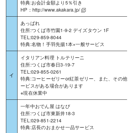
特典:お会計金額より5％引き
HP：
http://www.akakara.jp/
あっぱれ
住所:つくば市竹園1-9-2 デイズタウン 1F
TEL:029-859-8044
特典:名物！手羽先揚1本×一般サービス
イタリアン料理 トルテリーニ
住所:つくば市春日3-19-7
TEL:029-855-0261
イ
特典:コーヒーゼリーor紅茶ゼリー、また、その他に
ービスがある場合があります
※現在休業中
一年中おでん屋 はなび
住所:つくば市東新井18-3
TEL:029-851-2214
特典:店長のおまかせ一品サービス