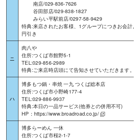
南店/029-836-7626
谷田部店/029-838-1827
みらい平駅前店/0297-58-9429
特典:来店されたお客様、1グループにつきお会計より
円引き
肉八や
住所:つくば市館野5-1
ニ
TEL:029-856-2989
特典:ご来店時店頭にて告知させていただきます。
博多もつ鍋・串焼 一九 つくば総本店
住所:つくば市小野崎177-4
ハ
TEL:029-886-9937
特典:本日の一品サービス(他券との併用不可)
HP：
https://www.broadroad.co.jp/
博多らーめん 一休
住所:つくば市桜2-1-7