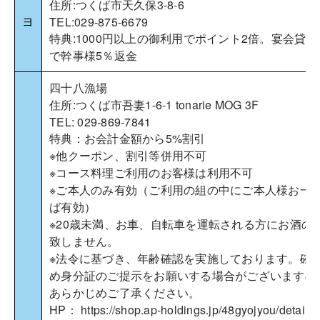
住所:つくば市天久保3-8-6
ヨ
TEL:029-875-6679
特典:1000円以上の御利用でポイント2倍。宴会貸し
で幹事様5％返金
四十八漁場
住所:つくば市吾妻1-6-1 tonarie MOG 3F
TEL: 029-869-7841
特典：お会計金額から5%割引
※他クーポン、割引等併用不可
※コース料理ご利用のお客様は利用不可
※ご本人のみ有効（ご利用の組の中にご本人様お一
ば有効）
※20歳未満、お車、自転車を運転される方にお酒の
致しません。
※法令に基づき、年齢確認を実施しております。確
め身分証のご提示をお願いする場合がございますの
あらかじめご了承ください。
HP：
https://shop.ap-holdings.jp/48gyojyou/detail/