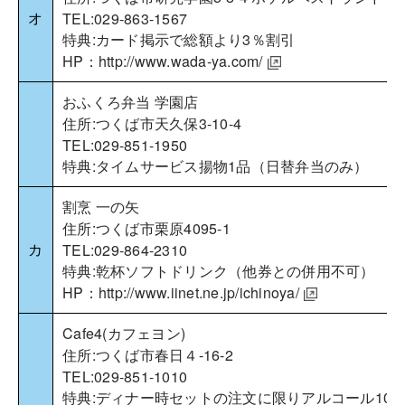
オ
TEL:029-863-1567
特典:カード掲示で総額より3％割引
HP：
http://www.wada-ya.com/
おふくろ弁当 学園店
住所:つくば市天久保3-10-4
TEL:029-851-1950
特典:タイムサービス揚物1品（日替弁当のみ）
割烹 一の矢
住所:つくば市栗原4095-1
カ
TEL:029-864-2310
特典:乾杯ソフトドリンク（他券との併用不可）
HP：
http://www.iinet.ne.jp/ichinoya/
Cafe4(カフェヨン)
住所:つくば市春日４-16-2
TEL:029-851-1010
特典:ディナー時セットの注文に限りアルコール100