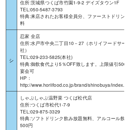
住所:茨城県つくば市竹園1-9-2 デイズタウン1F
TEL:050-5487-3793
特典:来店されたお客様全員分、ファーストドリンク
料
忍家 全店
住所:水戸市中央二丁目10－27（ホリイフードサー
社）
TEL:029-233-5825(本社)
シ
特典:御飲食代より5％OFF致します。上限値引500
宴会可
HP：
http://www.horiifood.co.jp/brand/shinobuya/index.ht
しゃぶしゃぶ温野菜 つくば松代店
住所:つくば市松代1-7-9
TEL:029-875-3329
特典:ソフトドリンク飲み放題無料、アルコール飲み
500円