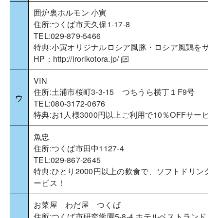
囲炉裏ホルモン 小寅
住所:つくば市天久保1-17-8
TEL:029-879-5466
特典:小寅オリジナルロシア風豚・ロシア風鶏をサー
HP：
http://irorikotora.jp/
VIN
住所:土浦市桜町3-3-15 つちうら横丁１F9号
ウ
TEL:080-3172-0676
特典:お1人様3000円以上ご利用で10％OFFサービス
魚忠
住所:つくば市田中1127-4
TEL:029-867-2645
特典:ひとり2000円以上の飲食で、ソフトドリンク1
ービス！
お菜屋 わだ屋 つくば
住所:つくば市研究学園5-8-4 ホテルベストランド 1