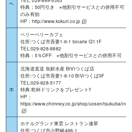
TEL: 029-869-5353
ヘ
特典：50円引き ※他割引サービスとの併用不可 
のみ有効
HP：
http://www.kokuri.co.jp
ベリーベリーカフェ
住所:つくば市吾妻1-6-1 tonarie Q’t 1F
TEL:029-828-8882
特典：5％OFF ※他割引サービスとの併用不可
北海道直送 魚鮮水産 BiViつくば店
住所:つくば市吾妻1-8-10 BiViつくば3F
TEL:029-828-5177
ホ
特典:乾杯ドリンクをプレゼント!!
HP：
https://www.chimney.co.jp/shop/uosen/tsukuba/inde
ホテルグランド東雲 レストラン連翠
住所:つくば市小野崎488-1