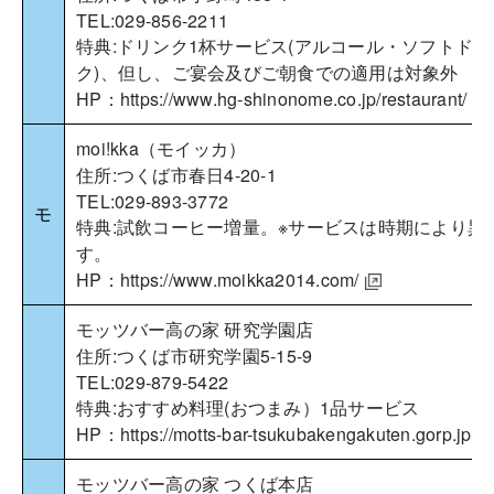
TEL:029-856-2211
特典:ドリンク1杯サービス(アルコール・ソフトドリ
ク)、但し、ご宴会及びご朝食での適用は対象外
HP：
https://www.hg-shinonome.co.jp/restaurant/
moi!kka（モイッカ）
住所:つくば市春日4-20-1
TEL:029-893-3772
モ
特典:試飲コーヒー増量。※サービスは時期により異
す。
HP：
https://www.moikka2014.com/
モッツバー高の家 研究学園店
住所:つくば市研究学園5-15-9
TEL:029-879-5422
特典:おすすめ料理(おつまみ）1品サービス
HP：
https://motts-bar-tsukubakengakuten.gorp.jp/
モッツバー高の家 つくば本店