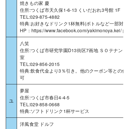
焼きもの家 慶
住所:つくば市天久保1-6-13 くいだおれ3号館 1F
TEL:029-875-4882
特典:お好きなドリンク1杯無料(ボトルなど一部対象
HP：
https://www.facebook.com/yakimonoya.kei/
八笑
住所:つくば市研究学園D13街区7画地 ＳＯテナント1
室
TEL:029-856-2015
特典:飲食代金より3％引き。他のクーポン等との併
可
夢屋
住所:つくば市春日4-4-5
ユ
TEL:029-858-0668
特典:ソフトドリンク1杯サービス
洋風食堂 ドルフ